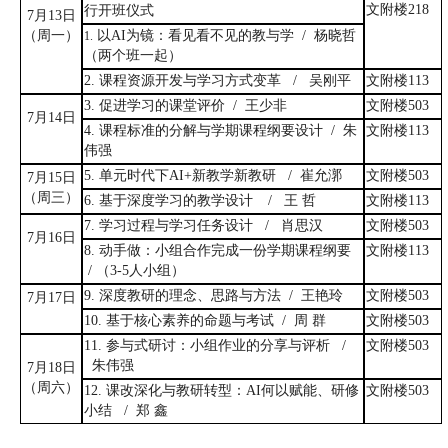
文
附楼
218
行开班仪式
7
月
13
日
（周一）
以
AI
为镜：看见看不见的教与学
/
杨晓哲
1.
（两个班一起）
2.
课程资源开发与学习方式变革
/
吴刚平
文附楼
113
3
.
促进学习的课堂评价
/
王少非
文附楼
503
7
月
14
日
4.
课程标准的分解与学期课程纲要设计
/
朱
文附楼
113
伟强
5
.
单元时代下
AI+
新教学新教研
/
崔允漷
文附楼
503
7
月
15
日
（周三）
6
.
基于深度学习的教学设计
/
王
哲
文附楼
113
7.
学习过程与学习任务设计
/
肖思汉
文附楼
503
7
月
16
日
8.
动手做：小组合作完成一份学期课程纲要
文附楼
113
/
（
3-5
人小组）
9.
深度教研的理念、思路与方法
/
王艳玲
文附楼
503
7
月
17
日
10.
基于核心素养的命题与考试
/
周 群
文附楼
503
11.
参与式研讨：小组作业的分享与评析
/
文附楼
503
朱伟强
7
月
18
日
（周六）
12.
课改深化与教研转型：
AI何以赋能
、
研修
文附楼
503
小结
/
郑
鑫