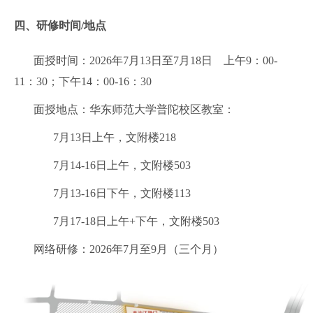
四、
研修时间
/
地点
面授时间：
2026
年
7
月
13
日至
7
月
18
日
上午
9
：
00-
11
：
30
；下午
14
：
00-16
：
30
面授地点：华东师范大学普陀校区教室：
7
月
13
日上午，文附楼
218
7
月
14-16
日上午，文附楼
503
7
月
13-16
日下午，文附楼
113
7
月
17-18
日上午
+
下午，文附楼
503
网络研修：
2026
年
7
月至
9
月（三个月）